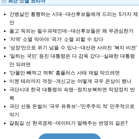
🕙
최근 소셜 코리
아
간병살인 횡행하는 시대···대선후보들에게 드리는 5가지 제
안
옳고 득되는 필수과제인데···대선후보들은 왜 무관심한가
‘지역’ 소멸 막아야 ‘국가’ 소멸 피할 수 있다
‘성장’만으로 위기 넘을 수 있나···대선판 사라진 ‘복지 비전’
‘일하는 국민’ 등진 대통령은 다 감옥 갔다···실패한 대통령
안 되려면
‘단물만 빼먹고 먹튀’ 홈플러스 사태 재발 막으려면
이젠 테러까지 걱정···개신교는 어떻게 극우 온상이 됐나
극단시대 한국 대통령의 숙명···정치보복하면 막장정치 반
복
극단 선동 돈벌이 ‘극우 유튜브’···‘민주주의 적’ 민주적으로
막기
갈림길 선 한국경제···데이터가 말해주는 번영의 길은?