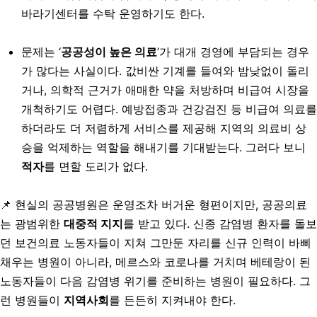
바라기센터를 수탁 운영하기도 한다.
문제는 ‘
공공성이 높은 의료
’가 대개 경영에 부담되는 경우
가 많다는 사실이다.
값비싼 기계를 들여와 밤낮없이 돌리
거나, 의학적 근거가 애매한 약을 처방하며 비급여 시장을
개척하기도 어렵다. 예방접종과 건강검진 등 비급여 의료를
하더라도 더 저렴하게 서비스를 제공해 지역의 의료비 상
승을 억제하는 역할을 해내기를 기대받는다. 그러다 보니
적자
를 면할 도리가 없다.
📌 현실의 공공병원은 운영조차 버거운 형편이지만, 공공의료
는 광범위한
대중적 지지
를 받고 있다.
신종 감염병 환자를 돌보
던 보건의료 노동자들이 지쳐 그만둔 자리를 신규 인력이 바삐
채우는 병원이 아니라, 메르스와 코로나를 거치며 베테랑이 된
노동자들이 다음 감염병 위기를 준비하는 병원이 필요하다. 그
런 병원들이
지역사회
를 든든히 지켜내야 한다.