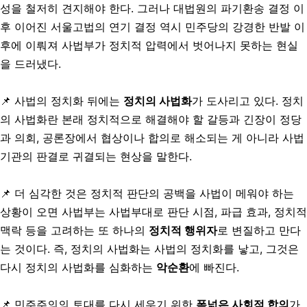
성을 철저히 견지해야 한다. 그러나 대법원의 파기환송 결정 이
후 이어진 서울고법의 연기 결정 역시 민주당의 강경한 반발 이
후에 이뤄져 사법부가 정치적 압력에서 벗어나지 못하는 현실
을 드러냈다.
📌
사법의 정치화 뒤에는
정치의 사법화
가 도사리고 있다. 정치
의 사법화란 본래 정치적으로 해결해야 할 갈등과 긴장이 정당
과 의회, 공론장에서 협상이나 합의로 해소되는 게 아니라 사법
기관의 판결로 귀결되는 현상을 말한다.
📌 더 심각한 것은 정치적 판단의 공백을 사법이 메워야 하는
상황이 오면 사법부는 사법부대로 판단 시점, 파급 효과, 정치적
맥락 등을 고려하는 또 하나의
정치적 행위자
로 변질하고 만다
는 것이다. 즉, 정치의 사법화는 사법의 정치화를 낳고, 그것은
다시 정치의 사법화를 심화하는
악순환
에 빠진다.
📌 민주주의의 토대를 다시 세우기 위한
폭넓은 사회적 합의
가