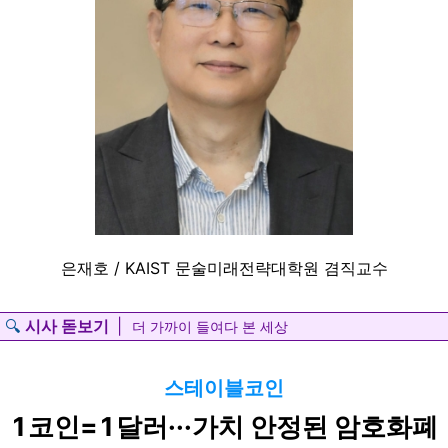
은재호 / KAIST 문술미래전략대학원 겸직교수
🔍
시사 돋보기
|
더 가까이 들여다 본 세상
스테이블코인
1코인=1달러···가치 안정된 암호화폐