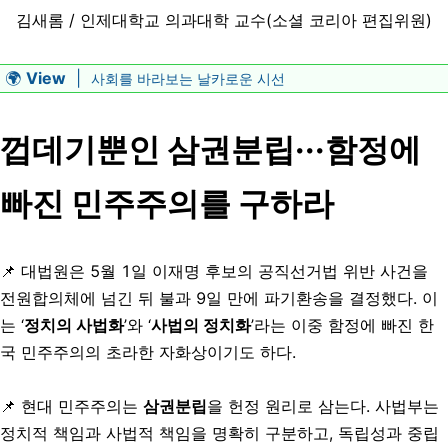
김새롬 / 인제대학교 의과대학 교수(소셜 코리아 편집위원)
🌍
View
|
사회를 바라보는 날카로운 시선
껍데기뿐인 삼권분립···함정에
빠진 민주주의를 구하라
📌
대법원은 5월 1일 이재명 후보의 공직선거법 위반 사건을
전원합의체에 넘긴 뒤 불과 9일 만에 파기환송을 결정했다.
이
는 ‘
정치의 사법화
’와 ‘
사법의 정치화
’라는 이중 함정에 빠진 한
국 민주주의의 초라한 자화상이기도 하다.
📌 현대 민주주의는
삼권분립
을 헌정 원리로 삼는다. 사법부는
정치적 책임과 사법적 책임을 명확히 구분하고, 독립성과 중립