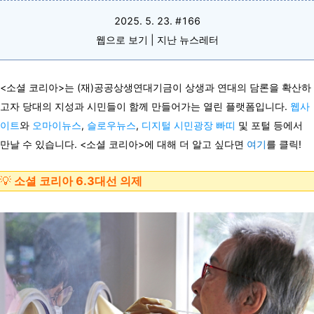
2025. 5. 23. #166
웹으로 보기
|
지난 뉴스레터
<소셜 코리아>는 (재)공공상
생연대기금이 상생과
연대의 담론을 확산하
고자 당대의 지성과 시민들이 함께
만들어가는 열린 플랫폼입니다.
웹사
이트
와
오마이뉴스
,
슬로우뉴스
,
디지털 시민광장 빠띠
및 포털 등에서
만날 수 있습니다. <소셜 코리아>에 대해 더 알고 싶다면
여기
를 클릭!
💡
소셜 코리아 6.3대선 의제