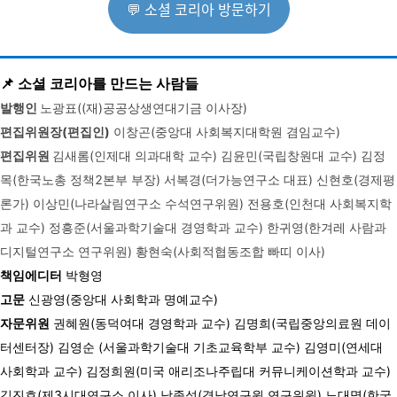
💬 소셜 코리아 방문하기
📌 소셜 코리아를 만드는 사람들
발행인
노광표((재)공공상생연대기금 이사장)
편집위원장(편집인)
이창곤(중앙대 사회복지대학원 겸임교수)
편집위원
김새롬(인제대 의과대학 교수) 김윤민(국립창원대 교수) 김정
목(한국노총 정책2본부 부장) 서복경(더가능연구소 대표) 신현호(경제평
론가) 이상민(나라살림연구소 수석연구위원) 전용호(인천대 사회복지학
과 교수) 정흥준(서울과학기술대 경영학과 교수) 한귀영(한겨레 사람과
디지털연구소 연구위원) 황현숙(사회적협동조합 빠띠 이사)
책임에디터
박형영
고문
신광영(중앙대 사회학과 명예교수)
자문위원
권혜원(동덕여대 경영학과 교수) 김명희(국립중앙의료원 데이
터센터장) 김영순 (서울과학기술대 기초교육학부 교수) 김영미(연세대
사회학과 교수) 김정희원(미국 애리조나주립대 커뮤니케이션학과 교수)
김진호(제3시대연구소 이사) 남종석(경남연구원 연구위원) 노대명(한국