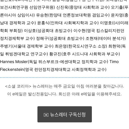
보건사회연구원 선임연구위원) 신진욱(중앙대 사회학과 교수) 오기출(푸
른아시아 상임이사) 유승현(한양대 언론정보대학원 겸임교수) 윤자영(충
남대 경제학과 교수) 윤홍식(인하대 사회복지학과 교수) 이명호((사)미래
학회 부회장) 이상호(성공회대 초빙교수) 이수현(영국 킹스칼리지런던
정치경제학부 교수) 정해구(성공회대 초빙교수) 조현재(데이터 분석가)
주병기(서울대 경제학부 교수) 최은영(한국도시연구소 소장) 최현덕(독
일 튀빙겐대학교 연구교수) 황규진(호주 시드니대 사회학과 부교수)
Hannes Mosler(독일 뒤스부르크-에센대학교 정치학과 교수) Timo
Fleckenstein(영국 런던정치경제대학교 사회정책학과 교수)
<소셜 코리아> 뉴스레터는 매주 금요일 아침 여러분을 찾아갑니다.
이 e메일은 발신전용입니다. 회신은 아래 e메일을 이용해주세요.
✉️ 뉴스레터 구독신청